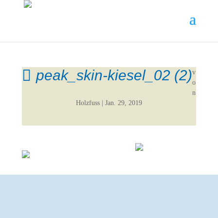
peak_skin-kiesel_02 (2)
v
o
n
Holzfuss
|
Jan. 29, 2019