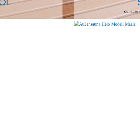
OL
Zuhause 