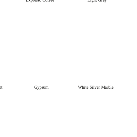
Expresso Coffee
Light Grey
nt
Gypsum
White Silver Marble