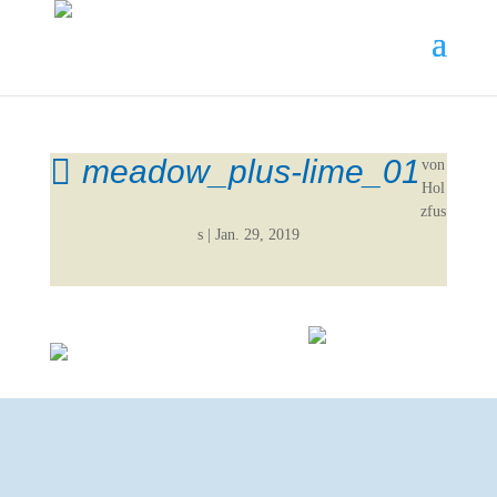
meadow_plus-lime_01
von
Hol
zfus
s
|
Jan. 29, 2019