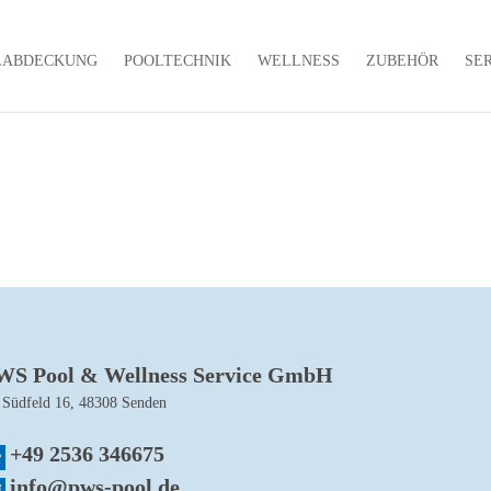
LABDECKUNG
POOLTECHNIK
WELLNESS
ZUBEHÖR
SE
WS Pool & Wellness Service GmbH
 Südfeld 16, 48308 Senden
+49 2536 346675
info@pws-pool.de