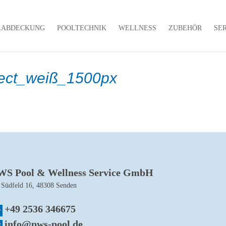
LABDECKUNG
POOLTECHNIK
WELLNESS
ZUBEHÖR
SE
tect_weiß_1500px
WS Pool & Wellness Service GmbH
 Südfeld 16, 48308 Senden
+49 2536 346675
info@pws-pool.de