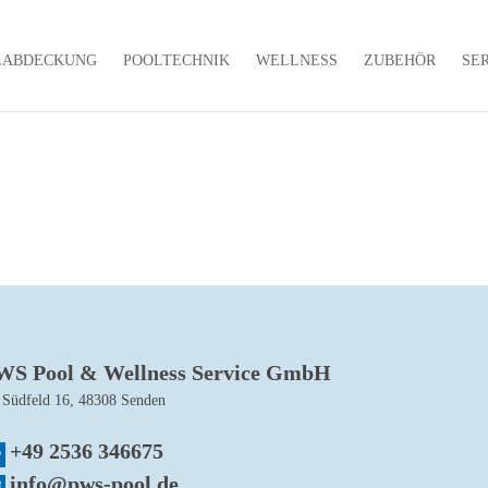
LABDECKUNG
POOLTECHNIK
WELLNESS
ZUBEHÖR
SE
WS Pool & Wellness Service GmbH
 Südfeld 16, 48308 Senden
+49 2536 346675
info@pws-pool.de