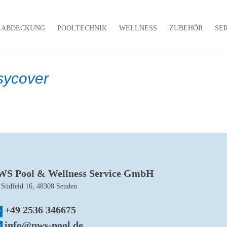
LABDECKUNG
POOLTECHNIK
WELLNESS
ZUBEHÖR
SE
sycover
WS Pool & Wellness Service GmbH
 Südfeld 16, 48308 Senden
+49 2536 346675
info@pws-pool.de