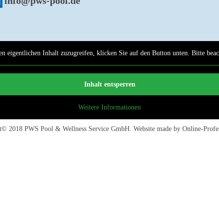
info@pws-pool.de
n eigentlichen Inhalt zuzugreifen, klicken Sie auf den Button unten. Bitte bea
Inhalt entsperren
Weitere Informationen
ht© 2018
PWS Pool & Wellness Service GmbH
. Website made by
Online-Profe