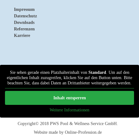
Impressum
Datenschutz
Downloads
Referenzen
Karriere
Sie sehen gerade einen Platzhalterinhalt von
Standard
. Um auf den
eigentlichen Inhalt zuzugreifen, klicken Sie auf den Button unten. Bitte
beachten Sie, dass dabei Daten an Drittanbieter weitergegeben werden.
Inhalt entsperren
Weitere Informationen
Copyright© 2018
PWS Pool & Wellness Service GmbH
.
Website made by
Online-Profession.de