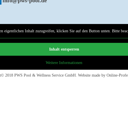
info@pws-pool.de
n eigentlichen Inhalt zuzugreifen, klicken Sie auf den Button unten. Bitte bea
Inhalt entsperren
Weitere Informationen
ht© 2018
PWS Pool & Wellness Service GmbH
. Website made by
Online-Profe